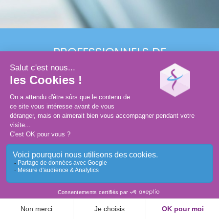
PROFESSIONNELS
DE
SANTÉ
ASSISTANT(E)S
GRAND PUBLIC
Conception et réalisation :
MEDIWEB
Mentions légales